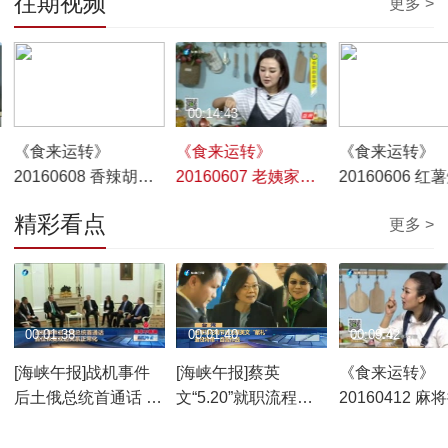
往期视频
更多 >
00:14:42
00:14:43
00:14:33
《食来运转》
《食来运转》
《食来运转》
20160608 香辣胡豆
20160607 老姨家的
20160606 红
虾
茄子
翅
精彩看点
更多 >
00:01:38
00:01:40
00:09:42
[海峡午报]战机事件
[海峡午报]蔡英
《食来运转》
后土俄总统首通话 旨
文“5.20”就职流程公
20160412 麻
在恢复双边关系正常
开 31分钟演说尚是机
面
化
密