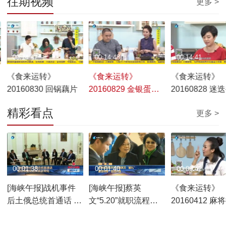
往期视频
更多 >
00:14:47
00:14:48
00:14:41
《食来运转》
《食来运转》
《食来运转》
20160830 回锅藕片
20160829 金银蛋沁
20160828 迷
时蔬
杂菌
精彩看点
更多 >
00:01:38
00:01:40
00:09:42
[海峡午报]战机事件
[海峡午报]蔡英
《食来运转》
后土俄总统首通话 旨
文“5.20”就职流程公
20160412 麻
在恢复双边关系正常
开 31分钟演说尚是机
面
化
密