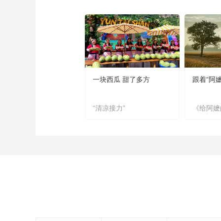
一块西瓜 甜了多方
跟着“阿
“清凉接力”
《给阿嬷