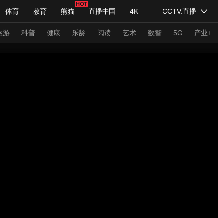
体育
教育
熊猫
直播中国
4K
CCTV.直播
式妙语
主持人
下载央视影音
热解读
天天学习
旅游
科普
健康
乐龄
阅读
艺术
数智
5G
产业+
纪录片网
国家大剧院
大型活动
科技
法治
文娱
人物
公益
图片
习式妙语
央视快评
央视网评
光华锐评
锋面
频道
VR/AR
4K专区
全景新闻
请入列
人生第一次
人生第二次
年冬奥会
CBA
NBA
中超
国足
国际足球
网球
综
体育江湖
文化体育
冰雪道路
足球道路