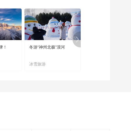
《食来运转》
20160907 柚香鸡柳
00:14:52
《食来运转》
20160906 鲜鱿茭白
炒韭菜
00:14:47
牌！
冬游“神州北极”漠河
宜居宜业又宜游
《食来运转》
20160905 意大利山
药虾
冰雪旅游
农文旅融合
00:14:48
《食来运转》
20160904 番茄海虹
00:14:51
《食来运转》
20160903 可乐酸梅
排骨
00:14:39
《食来运转》
20160902 龙凤穿心
腿