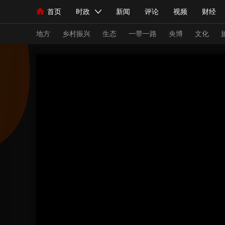
首页
时政
新闻
评论
视频
财经
人民领袖习近平
直播
海外频道
片库
iPanda
栏目大全
联播+
English
中国领导人
节目单
Монгол
听音
央视快评
微视频
习
地方
乡村振兴
生态
一带一路
央博
文化
总台春晚
网络春晚
共产党员网
秧纪录
新闻
国内
国际
评论
经济
军事
人民领袖习近平
联播+
热解读
天天学习
视频
小央视频
小央直播
直播中国
熊猫
现场
前线
比划
快看
蓝海中国
新兵
体育
直播
竞猜
2026年世界杯
2026
VIP会员
CCTV奥林匹克频道
生活体育大会