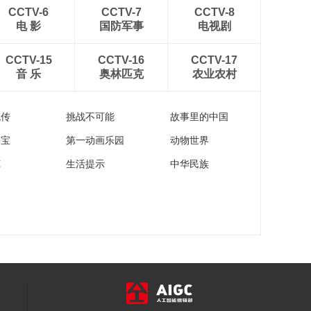
00:14:50
CCTV-6
CCTV-7
CCTV-8
《食来运转》
电 影
国防军事
电视剧
20160901 芒果西米
露
00:14:52
CCTV-15
CCTV-16
CCTV-17
音 乐
奥林匹克
农业农村
《食来运转》
20160831 西班牙海
鲜面
00:14:46
流传
挑战不可能
故事里的中国
家宝
第一动画乐园
动物世界
苑
生活提示
中华民族