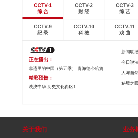
CCTV-1
CCTV-2
CCTV-3
综 合
财 经
综 艺
CCTV-9
CCTV-10
CCTV-11
纪 录
科 教
戏 曲
新闻联
正在播出：
今日说
非遗里的中国（第五季）-青海德令哈篇
人与自
精彩预告：
秘境之
泱泱中华-历史文化街区1
关于我们
业务