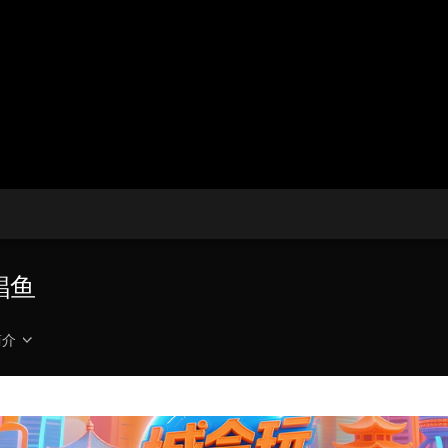
央博
非遗
文化
旅游
科普
健康
乐龄
阅读
云起
超级工厂
智敬中国
全民健康
颜选攻略
海洋
热播榜
总台企业白名单
鲳鱼
简介