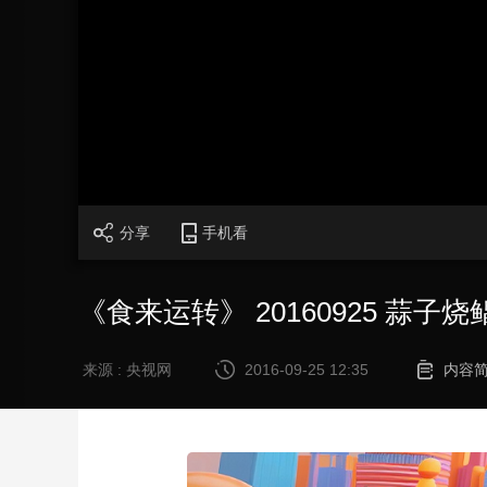
财经
教育
乡村振兴
生态环境
一带一路
大国智造
大国展会
大国保险
云顶对话
CCTV.节目官网
直播
节目单
栏目
片库
分享
手机看
《食来运转》 20160925 蒜子烧
来源 : 央视网
2016-09-25 12:35
内容