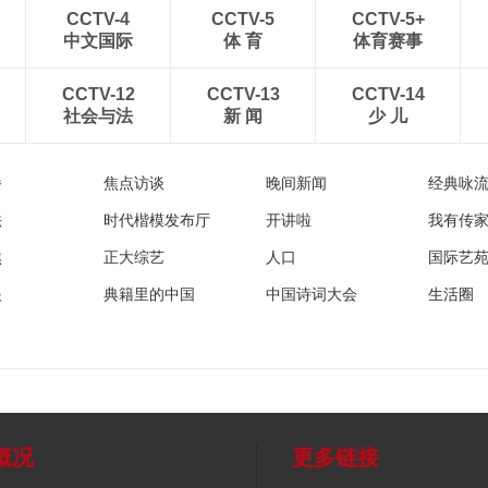
CCTV-4
CCTV-5
CCTV-5+
中文国际
体 育
体育赛事
CCTV-12
CCTV-13
CCTV-14
社会与法
新 闻
少 儿
播
焦点访谈
晚间新闻
经典咏
法
时代楷模发布厅
开讲啦
我有传
然
正大综艺
人口
国际艺
眼
典籍里的中国
中国诗词大会
生活圈
概况
更多链接