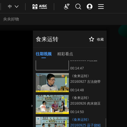
00:14:40
中
《食来运转》
20161002 红咖喱鲈
央央好物
鱼
00:14:52
《食来运转》
20161001 酱爆豇豆
食来运转
收藏
《食来运转》
正在播放
扣
00:14:52
20160925 蒜子烧鲳鱼
往期视频
精彩看点
《食来运转》
20160930 鸡里蹦
00:14:47
《食来运转》
20160927 古法烧带
鱼
00:14:48
《食来运转》
20160926 肉末烧豆
腐
合体育
亚冬会
00:14:50
《食来运转》
20160925 蒜子烧鲳