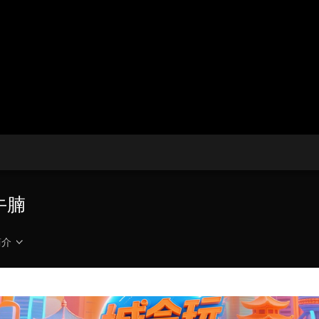
央博
非遗
文化
旅游
科普
健康
乐龄
阅读
云起
超级工厂
智敬中国
全民健康
颜选攻略
海洋
热播榜
总台企业白名单
牛腩
简介