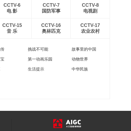
00:14:50
CCTV-6
CCTV-7
CCTV-8
《食来运转》
电 影
国防军事
电视剧
20160925 蒜子烧鲳
鱼
00:14:49
CCTV-15
CCTV-16
CCTV-17
音 乐
奥林匹克
农业农村
《食来运转》
20160924 山药虾球
00:14:46
流传
挑战不可能
故事里的中国
家宝
第一动画乐园
动物世界
苑
生活提示
中华民族