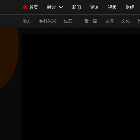
首页
时政
新闻
评论
视频
财经
人民领袖习近平
直播
海外频道
片库
iPanda
栏目大全
联播+
English
中国领导人
节目单
Монгол
听音
央视快评
微视频
习
地方
乡村振兴
生态
一带一路
央博
文化
总台春晚
网络春晚
共产党员网
秧纪录
新闻
国内
国际
评论
经济
军事
人民领袖习近平
联播+
热解读
天天学习
视频
小央视频
小央直播
直播中国
熊猫
现场
前线
比划
快看
蓝海中国
新兵
体育
直播
竞猜
2026年世界杯
2026
VIP会员
CCTV奥林匹克频道
生活体育大会