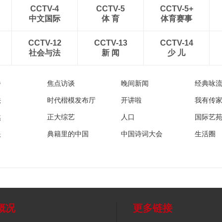
CCTV-4
CCTV-5
CCTV-5+
中文国际
体 育
体育赛事
CCTV-12
CCTV-13
CCTV-14
社会与法
新 闻
少 儿
播
焦点访谈
晚间新闻
经典咏
法
时代楷模发布厅
开讲啦
我有传
然
正大综艺
人口
国际艺
眼
典籍里的中国
中国诗词大会
生活圈
概况
更多链接