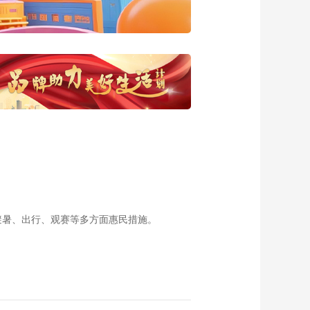
20161015 极品菌香
回锅鱼
00:14:51
《食来运转》
20161014 西红柿茄
丁面
00:14:49
《食来运转》
20161013 绝味烧茄
子
00:14:49
《食来运转》
20161012 年糕六月
黄
00:14:49
《食来运转》
20161011 奶汁蘑菇
避暑、出行、观赛等多方面惠民措施。
烤面
00:14:49
《食来运转》
20161010 椰香咖喱
虾
00:14:50