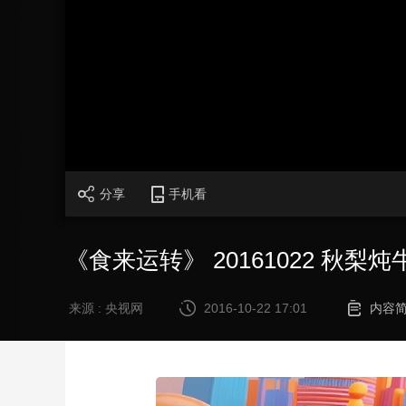
财经
教育
乡村振兴
生态环境
一带一路
大国智造
大国展会
大国保险
云顶对话
CCTV.节目官网
直播
节目单
栏目
片库
分享
手机看
《食来运转》 20161022 秋梨炖
来源 : 央视网
2016-10-22 17:01
内容