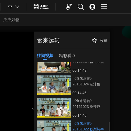
00:14:41
中
《食来运转》
20161106 薄荷羊肉
央央好物
丸子
00:14:37
《食来运转》
20161105 鲜蟹籽大
食来运转
收藏
《食来运转》
正在播放
良炒鲜奶
00:14:51
20161022 秋梨炖牛腩
往期视频
精彩看点
《食来运转》
20161104 褡裢火烧
00:14:49
《食来运转》
20161024 茄汁鱼
00:14:46
《食来运转》
20161023 香辣虾
合体育
亚冬会
00:14:46
《食来运转》
20161022 秋梨炖牛