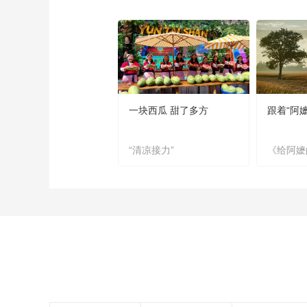
一块西瓜 甜了多方
跟着“阿
“清凉接力”
《给阿嬷