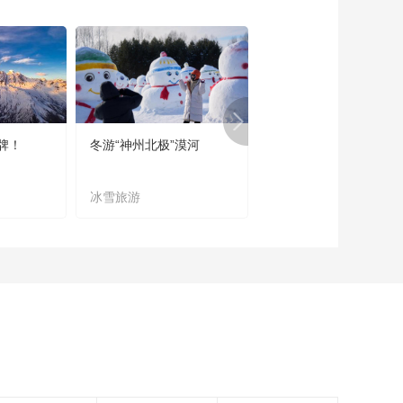
《食来运转》
20161003 红袍玉带
明虾球
00:14:40
《食来运转》
20161002 红咖喱鲈
鱼
00:14:52
牌！
冬游“神州北极”漠河
宜居宜业又宜游
《食来运转》
20161001 酱爆豇豆
扣
冰雪旅游
农文旅融合
00:14:52
《食来运转》
20160930 鸡里蹦
00:14:47
《食来运转》
20160927 古法烧带
鱼
00:14:48
《食来运转》
20160926 肉末烧豆
腐