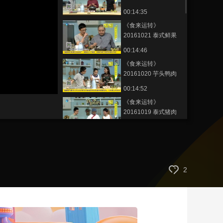
腩
00:14:35
艺术
汽车
数智
5G
产业+
《食来运转》
时尚
天气
才艺
网展
央央好物
20161021 泰式鲜果
菊花鱼
00:14:46
《食来运转》
20161020 芋头鸭肉
煲
00:14:52
《食来运转》
20161019 泰式猪肉
炒秋葵
00:14:49
《食来运转》
20161017 白果核仁
烧排骨
00:14:46
2
《食来运转》
20161016 丝瓜薏米
煮虾滑
00:14:52
《食来运转》