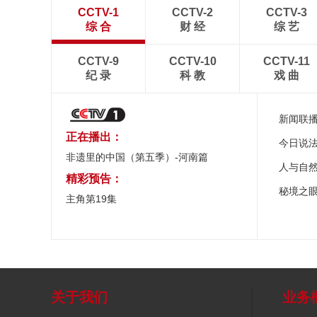
CCTV-1
CCTV-2
CCTV-3
综 合
财 经
综 艺
CCTV-9
CCTV-10
CCTV-11
纪 录
科 教
戏 曲
新闻联
正在播出：
今日说
非遗里的中国（第五季）-河南篇
人与自
精彩预告：
秘境之
主角第19集
关于我们
业务