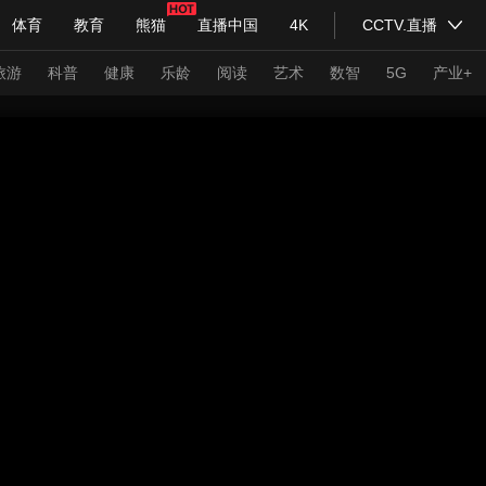
体育
教育
熊猫
直播中国
4K
CCTV.直播
式妙语
主持人
下载央视影音
热解读
天天学习
旅游
科普
健康
乐龄
阅读
艺术
数智
5G
产业+
纪录片网
国家大剧院
大型活动
科技
法治
文娱
人物
公益
图片
习式妙语
央视快评
央视网评
光华锐评
锋面
频道
VR/AR
4K专区
全景新闻
请入列
人生第一次
人生第二次
年冬奥会
CBA
NBA
中超
国足
国际足球
网球
综
体育江湖
文化体育
冰雪道路
足球道路