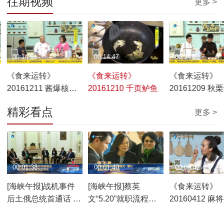
往期视频
更多 >
00:14:51
00:14:47
00:14:09
《食来运转》
《食来运转》
《食来运转》
20161211 酱爆核桃
20161210 千页鲈鱼
20161209 秋
鸡
腿
精彩看点
更多 >
00:01:38
00:01:40
00:09:42
[海峡午报]战机事件
[海峡午报]蔡英
《食来运转》
后土俄总统首通话 旨
文“5.20”就职流程公
20160412 麻
在恢复双边关系正常
开 31分钟演说尚是机
面
化
密