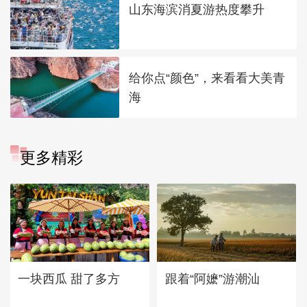
山东海滨消夏游热度攀升
给你点“颜色”，来看看大美青
海
更多精彩
一块西瓜 甜了多方
跟着“阿嬷”游潮汕