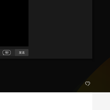
艺术
汽车
数智
5G
产业+
时尚
天气
才艺
网展
央央好物
发送