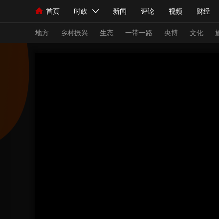
首页
时政
新闻
评论
视频
财经
人民领袖习近平
直播
海外频道
片库
iPanda
栏目大全
联播+
English
中国领导人
节目单
Монгол
听音
央视快评
微视频
习
地方
乡村振兴
生态
一带一路
央博
文化
总台春晚
网络春晚
共产党员网
秧纪录
新闻
国内
国际
评论
经济
军事
人民领袖习近平
联播+
热解读
天天学习
视频
小央视频
小央直播
直播中国
熊猫
现场
前线
比划
快看
蓝海中国
新兵
体育
直播
竞猜
2026年世界杯
2026
VIP会员
CCTV奥林匹克频道
生活体育大会