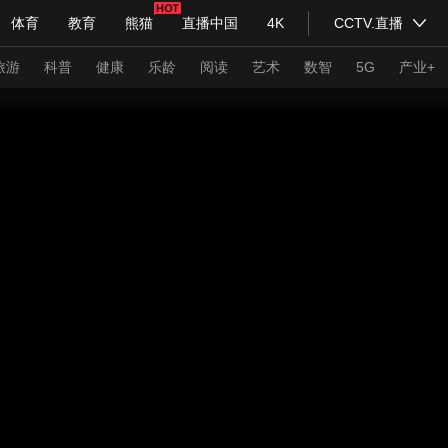
体育
教育
熊猫
直播中国
4K
CCTV.直播
式妙语
主持人
下载央视影音
热解读
天天学习
旅游
科普
健康
乐龄
阅读
艺术
数智
5G
产业+
纪录片网
国家大剧院
大型活动
科技
法治
文娱
人物
公益
图片
习式妙语
央视快评
央视网评
光华锐评
锋面
频道
VR/AR
4K专区
全景新闻
请入列
人生第一次
人生第二次
年冬奥会
CBA
NBA
中超
国足
国际足球
网球
综
体育江湖
文化体育
冰雪道路
足球道路