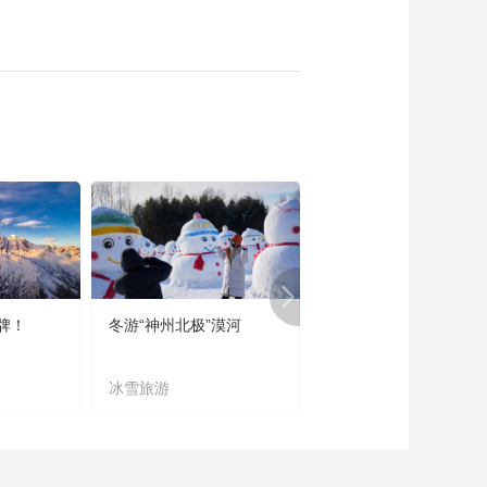
牌！
冬游“神州北极”漠河
宜居宜业又宜游
冰雪旅游
农文旅融合