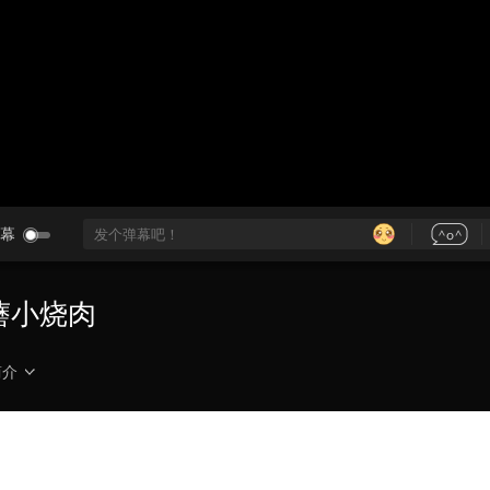
央博
非遗
文化
旅游
科普
健康
乐龄
阅读
云起
超级工厂
智敬中国
全民健康
颜选攻略
海洋
热播榜
总台企业白名单
幕
口蘑小烧肉
简介