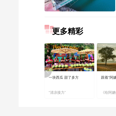
更多精彩
一块西瓜 甜了多方
跟着“阿
“清凉接力”
《给阿嬷