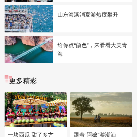
山东海滨消夏游热度攀升
给你点“颜色”，来看看大美青
海
更多精彩
一块西瓜 甜了多方
跟着“阿嬷”游潮汕