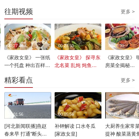
往期视频
更多 >
00:27:48
00:27:50
00:28:31
《家政女皇》 一张纸
《家政女皇》 探寻东
《家政女皇》 
一个托盘 种出百样菜
北名菜 乱炖 炖鱼
房菜全揭秘
您也行 20170103
20170102
20170101
精彩看点
更多 >
00:01:56
00:05:56
00:05:31
[河北新闻联播]燕赵
补钾解读 口水冬瓜
大厨养生家常菜
春来早 打通“断头路”
[家政女皇]
提神 酸菜蒸黄鱼