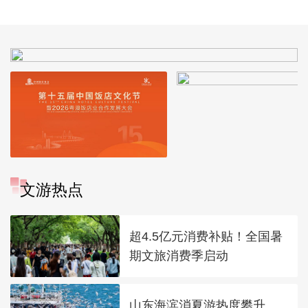
拓宽“瓶颈路”进一步
政女皇]
推进京津冀互联互通
文游热点
超4.5亿元消费补贴！全国暑
期文旅消费季启动
山东海滨消夏游热度攀升