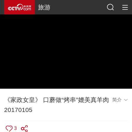
旅游
《家政女皇》 口蘑做“烤串”媲美真羊肉
简介
20170105
3