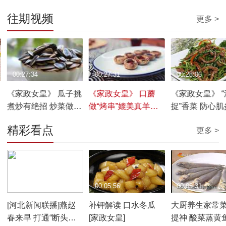
往期视频
更多 >
00:27:34
00:27:31
00:28:06
《家政女皇》 瓜子挑
《家政女皇》 口蘑
《家政女皇》 “
煮炒有绝招 炒菜做点
做“烤串”媲美真羊肉
捉”香菜 防心肌
心更赞 20170106
20170105
香菜 抗中风？
精彩看点
更多 >
20170104
00:01:56
00:05:56
00:05:31
[河北新闻联播]燕赵
补钾解读 口水冬瓜
大厨养生家常菜
春来早 打通“断头路”
[家政女皇]
提神 酸菜蒸黄鱼