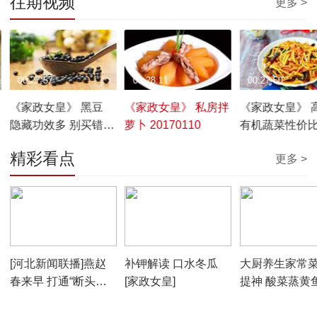
往期视频
更多 >
00:27:57
00:28:11
00:27:50
《家政女皇》 黑豆
《家政女皇》 私房拌
《家政女皇》 
隐藏功效多 别买错吃
萝卜 20170110
有机蔬菜性价
错 20170111
如何 20170109
精彩看点
更多 >
00:01:56
00:05:56
00:05:31
[河北新闻联播]燕赵
补钾解读 口水冬瓜
大厨养生家常菜
春来早 打通“断头路”
[家政女皇]
提神 酸菜蒸黄鱼
拓宽“瓶颈路”进一步
政女皇]
推进京津冀互联互通