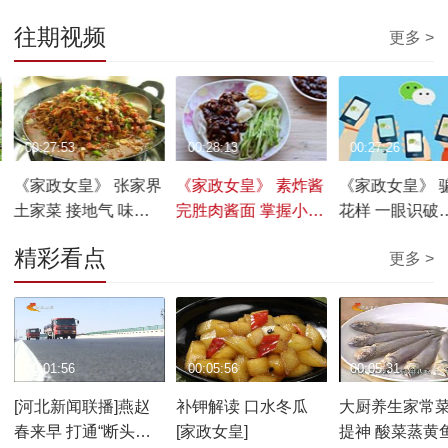
往期视频
更多 >
00:27:53
00:28:13
00:27:26
《家政女皇》 张家界
《家政女皇》 素炸酱
《家政女皇》 
土家菜 接地气 味道
完胜肉酱面 掌握小窍
花样 一眼识破
绝 20170122
门 轻松搞定
20170119
精彩看点
更多 >
20170121
00:01:56
00:05:56
00:05:31
[河北新闻联播]燕赵
补钾解读 口水冬瓜
大厨养生家常菜
春来早 打通“断头路”
[家政女皇]
提神 酸菜蒸黄鱼