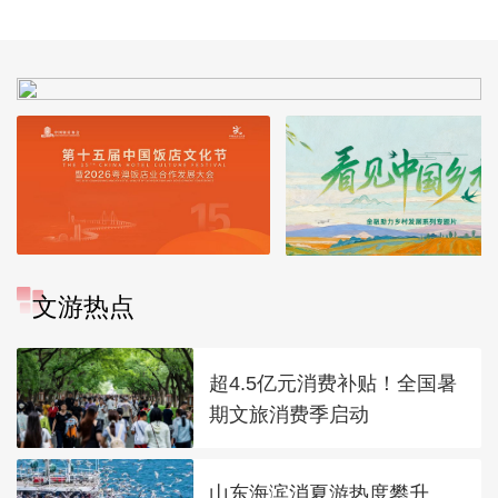
拓宽“瓶颈路”进一步
政女皇]
推进京津冀互联互通
文游热点
超4.5亿元消费补贴！全国暑
期文旅消费季启动
山东海滨消夏游热度攀升