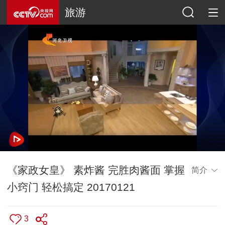
旅游
《家政女皇》 素炸酱 完胜肉酱面 掌握
简介
小窍门 轻松搞定 20170121
3