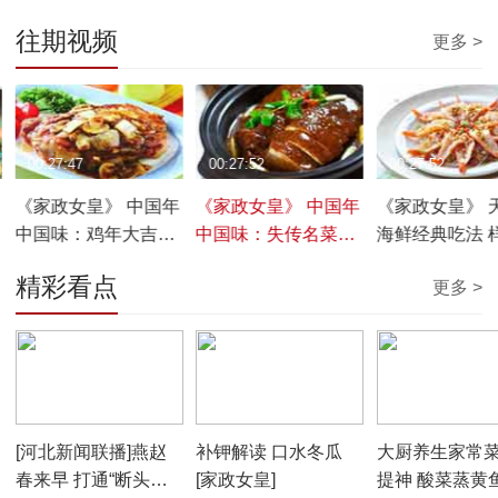
往期视频
更多 >
00:27:47
00:27:52
00:27:52
《家政女皇》 中国年
《家政女皇》 中国年
《家政女皇》 
中国味：鸡年大吉
中国味：失传名菜百
海鲜经典吃法 
20170128
年后全新问世
绝 20170126
精彩看点
更多 >
20170127
00:01:56
00:05:56
00:05:31
[河北新闻联播]燕赵
补钾解读 口水冬瓜
大厨养生家常菜
春来早 打通“断头路”
[家政女皇]
提神 酸菜蒸黄鱼