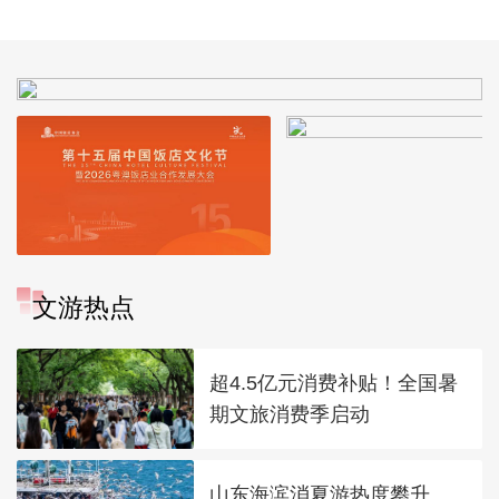
拓宽“瓶颈路”进一步
政女皇]
推进京津冀互联互通
文游热点
超4.5亿元消费补贴！全国暑
期文旅消费季启动
山东海滨消夏游热度攀升