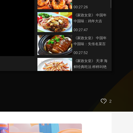
虾成兵 20170129
00:27:26
艺术
汽车
数智
5G
产业+
《家政女皇》 中国年
时尚
天气
才艺
网展
央央好物
中国味：鸡年大吉
20170128
00:27:47
《家政女皇》 中国年
中国味：失传名菜百
年后全新问世
00:27:52
20170127
《家政女皇》 天津 海
鲜经典吃法 样样叫绝
20170126
00:27:52
《家政女皇》 豆沙馅
做意想不到的美食
20170125
00:26:16
2
《家政女皇》 筷子 这
么用 可能闹笑话
20170124
00:26:44
《家政女皇》 牛羊肉