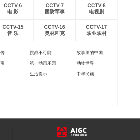
00:27:31
CCTV-6
CCTV-7
CCTV-8
《家政女皇》 “活
电 影
国防军事
电视剧
捉”香菜 防心肌炎 炒香
菜 抗中风？！
00:28:06
CCTV-15
CCTV-16
CCTV-17
20170104
音 乐
奥林匹克
农业农村
《家政女皇》 一张纸
一个托盘 种出百样菜
您也行 20170103
00:27:48
流传
挑战不可能
故事里的中国
家宝
第一动画乐园
动物世界
苑
生活提示
中华民族