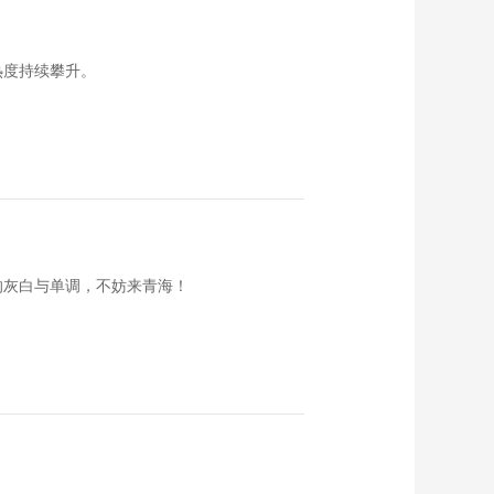
《家政女皇》 买到这
样的衣服 退换没商量
20170116
00:27:41
热度持续攀升。
《家政女皇》 诗情画
意泊周庄 美味全从水
中来 20170115
00:28:08
《家政女皇》 冬季暖
心菜 吃完幸福感爆棚
20170114
00:27:55
《家政女皇》 排30米
长队 煎饼果子 什么样
的灰白与单调，不妨来青海！
20170113
00:27:46
《家政女皇》 完美发
面 来学这两招
20170112
00:27:45
《家政女皇》 黑豆 隐
藏功效多 别买错吃错
20170111
00:27:57