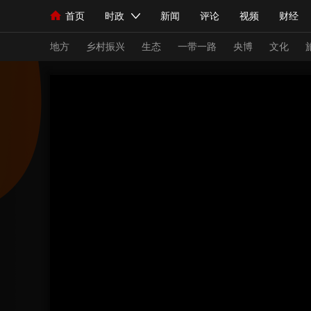
首页
时政
新闻
评论
视频
财经
人民领袖习近平
直播
海外频道
片库
iPanda
栏目大全
联播+
English
中国领导人
节目单
Монгол
听音
央视快评
微视频
习
地方
乡村振兴
生态
一带一路
央博
文化
总台春晚
网络春晚
共产党员网
秧纪录
新闻
国内
国际
评论
经济
军事
人民领袖习近平
联播+
热解读
天天学习
视频
小央视频
小央直播
直播中国
熊猫
现场
前线
比划
快看
蓝海中国
新兵
体育
直播
竞猜
2026年世界杯
2026
VIP会员
CCTV奥林匹克频道
生活体育大会