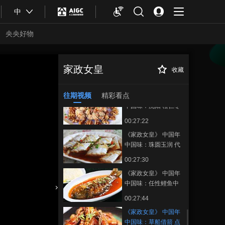
00:27:45
中
《家政女皇》 中国年
中国味：百财大吉
央央好物
20170203
00:27:28
《家政女皇》 中国年
中国味：最火的过年
家政女皇
收藏
《家政女皇》 中国
正在播放
菜 大吉大利
00:27:45
年 中国味：草船借箭 点虾成兵
20170202
20170129
往期视频
精彩看点
《家政女皇》 中国年
中国味：沈阳 松仁枣
香肉 20170201
00:27:22
《家政女皇》 中国年
中国味：珠圆玉润 代
代有余 20170131
00:27:30
《家政女皇》 中国年
中国味：任性鲤鱼中
国味 泰国风
合体育
亚冬会
00:27:44
20170130
《家政女皇》 中国年
中国味：草船借箭 点