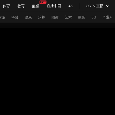
体育
教育
熊猫
直播中国
4K
CCTV.直播
式妙语
主持人
下载央视影音
热解读
天天学习
旅游
科普
健康
乐龄
阅读
艺术
数智
5G
产业+
纪录片网
国家大剧院
大型活动
科技
法治
文娱
人物
公益
图片
习式妙语
央视快评
央视网评
光华锐评
锋面
频道
VR/AR
4K专区
全景新闻
请入列
人生第一次
人生第二次
年冬奥会
CBA
NBA
中超
国足
国际足球
网球
综
体育江湖
文化体育
冰雪道路
足球道路