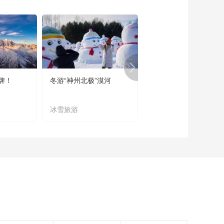
《家政女皇》 私房拌
萝卜 20170110
00:28:11
《家政女皇》 高价的
有机蔬菜性价比到底
如何 20170109
00:27:50
牌！
冬游“神州北极”漠河
宜居宜业又宜游
《家政女皇》 明朝江
南巨富家传菜 解密
20170108
冰雪旅游
农文旅融合
00:28:18
《家政女皇》 得莫利
炖鱼 怎样去腥怎样更
嫩 20170107
00:27:43
《家政女皇》 瓜子挑
煮炒有绝招 炒菜做点
心更赞 20170106
00:27:34
《家政女皇》 口蘑
做“烤串”媲美真羊肉
20170105