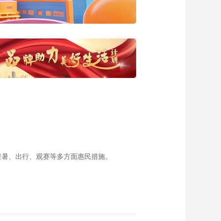
粉条 假货无路可逃
20170123
00:27:36
《家政女皇》 张家界
土家菜 接地气 味道绝
20170122
00:27:53
《家政女皇》 素炸酱
完胜肉酱面 掌握小窍
门 轻松搞定
00:28:13
20170121
《家政女皇》 骗局新
花样 一眼识破
20170119
00:27:26
《家政女皇》 双汁炸
豆腐 20170118
避暑、出行、观赛等多方面惠民措施。
00:28:00
《家政女皇》水煮鸡
片 20170117
00:27:50