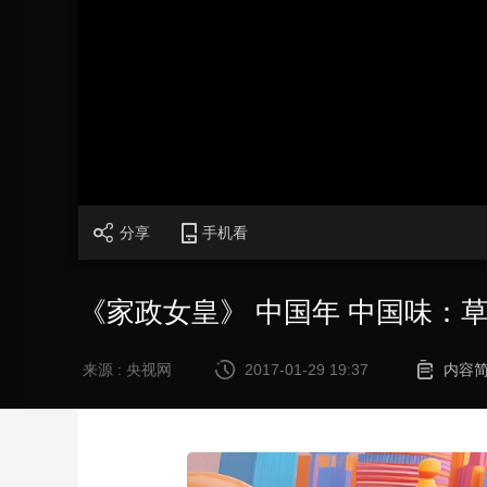
财经
教育
乡村振兴
生态环境
一带一路
大国智造
大国展会
大国保险
云顶对话
CCTV.节目官网
直播
节目单
栏目
片库
分享
手机看
《家政女皇》 中国年 中国味：草船借
来源 : 央视网
2017-01-29 19:37
内容