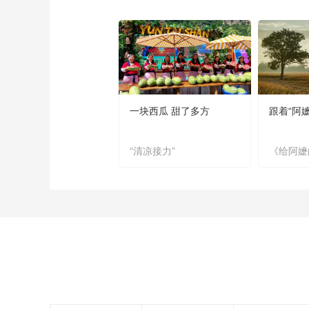
一块西瓜 甜了多方
跟着“阿
“清凉接力”
《给阿嬷