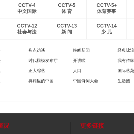
CCTV-4
CCTV-5
CCTV-5+
中文国际
体 育
体育赛事
CCTV-12
CCTV-13
CCTV-14
社会与法
新 闻
少 儿
播
焦点访谈
晚间新闻
经典咏
法
时代楷模发布厅
开讲啦
我有传
然
正大综艺
人口
国际艺
眼
典籍里的中国
中国诗词大会
生活圈
概况
更多链接