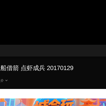
央博
非遗
文化
旅游
科普
健康
乐龄
阅读
云起
超级工厂
智敬中国
全民健康
颜选攻略
海洋
热播榜
总台企业白名单
箭 点虾成兵 20170129
简介