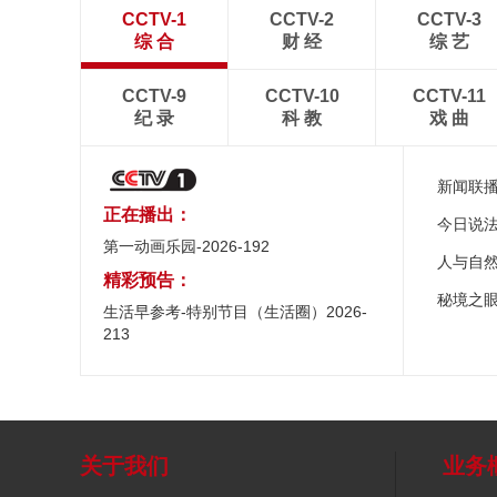
CCTV-1
CCTV-2
CCTV-3
综 合
财 经
综 艺
CCTV-9
CCTV-10
CCTV-11
纪 录
科 教
戏 曲
新闻联
正在播出：
今日说
第一动画乐园-2026-192
人与自
精彩预告：
秘境之
生活早参考-特别节目（生活圈）2026-
213
关于我们
业务