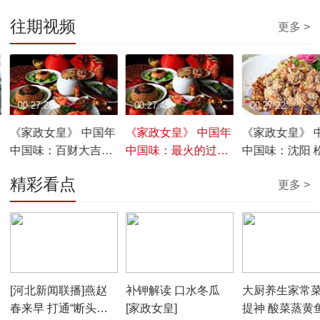
往期视频
更多 >
00:27:28
00:27:45
00:27:22
《家政女皇》 中国年
《家政女皇》 中国年
《家政女皇》 
配
中国味：百财大吉
中国味：最火的过年
中国味：沈阳 
20170203
菜 大吉大利
香肉 20170201
精彩看点
更多 >
20170202
00:01:56
00:05:56
00:05:31
[河北新闻联播]燕赵
补钾解读 口水冬瓜
大厨养生家常菜
春来早 打通“断头路”
[家政女皇]
提神 酸菜蒸黄鱼