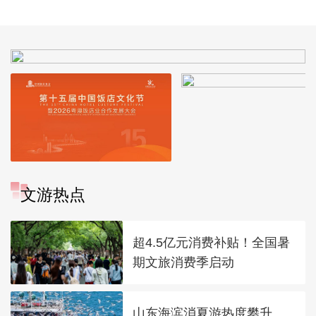
拓宽“瓶颈路”进一步
政女皇]
推进京津冀互联互通
文游热点
超4.5亿元消费补贴！全国暑
期文旅消费季启动
山东海滨消夏游热度攀升