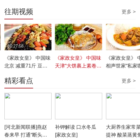
往期视频
更多 >
00:27:58
00:27:44
00:28:37
《家政女皇》 中国味
《家政女皇》 中国味
《家政女皇》 
北京 减重71斤 豆腐
天津“大饼裹上素卷
相声世家“私家
有功 20170208
圈” 20170207
肉” 20170206
精彩看点
更多 >
00:01:56
00:05:56
00:05:31
[河北新闻联播]燕赵
补钾解读 口水冬瓜
大厨养生家常菜
春来早 打通“断头路”
[家政女皇]
提神 酸菜蒸黄鱼