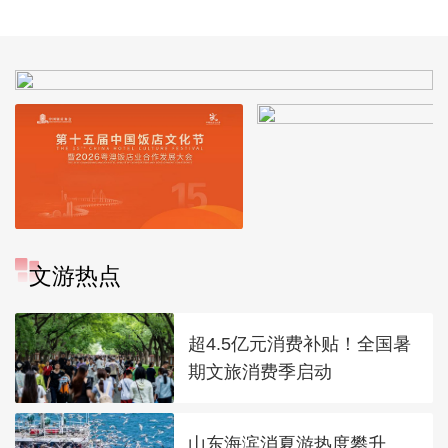
拓宽“瓶颈路”进一步
政女皇]
推进京津冀互联互通
文游热点
超4.5亿元消费补贴！全国暑
期文旅消费季启动
山东海滨消夏游热度攀升