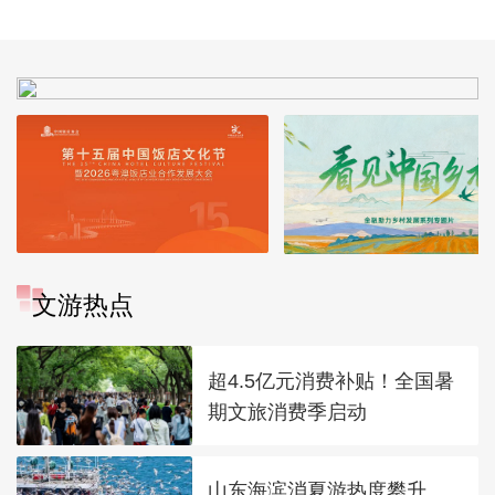
拓宽“瓶颈路”进一步
政女皇]
推进京津冀互联互通
文游热点
超4.5亿元消费补贴！全国暑
期文旅消费季启动
山东海滨消夏游热度攀升