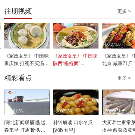
往期视频
更多 >
00:28:07
00:27:21
00:27:58
《家政女皇》 中国味
《家政女皇》 中国味
《家政女皇》 
重庆妹 打死不买汤圆
陕西“棍棍面”
北京 减重71斤
20170210
20170209
有功 20170208
精彩看点
更多 >
00:01:56
00:05:56
00:05:31
[河北新闻联播]燕赵
补钾解读 口水冬瓜
大厨养生家常菜
春来早 打通“断头路”
[家政女皇]
提神 酸菜蒸黄鱼