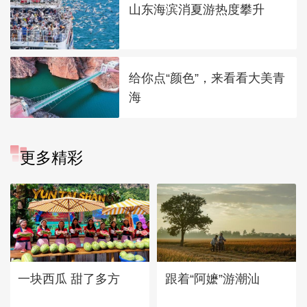
山东海滨消夏游热度攀升
给你点“颜色”，来看看大美青
海
更多精彩
一块西瓜 甜了多方
跟着“阿嬷”游潮汕