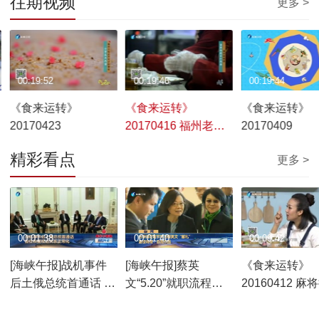
往期视频
更多 >
00:19:52
00:19:46
00:19:44
《食来运转》
《食来运转》
《食来运转》
20170423
20170416 福州老味
20170409
道
精彩看点
更多 >
00:01:38
00:01:40
00:09:42
[海峡午报]战机事件
[海峡午报]蔡英
《食来运转》
后土俄总统首通话 旨
文“5.20”就职流程公
20160412 麻
在恢复双边关系正常
开 31分钟演说尚是机
面
化
密