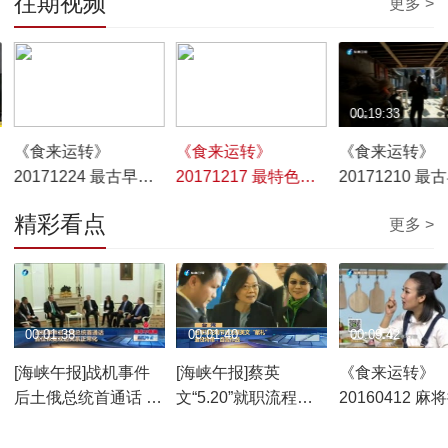
往期视频
更多 >
00:19:50
00:19:31
00:19:33
《食来运转》
《食来运转》
《食来运转》
20171224 最古早的
20171217 最特色的
20171210 最
味道
食材
味道
精彩看点
更多 >
00:01:38
00:01:40
00:09:42
[海峡午报]战机事件
[海峡午报]蔡英
《食来运转》
后土俄总统首通话 旨
文“5.20”就职流程公
20160412 麻
在恢复双边关系正常
开 31分钟演说尚是机
面
化
密