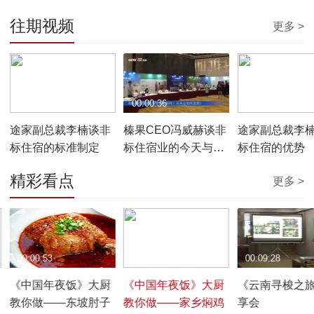
往期视频
更多 >
00:00:42
00:00:36
00:00:55
途家副总裁李楠谈非
榛果CEO冯威赫谈非
途家副总裁李
标住宿的标准制定
标住宿业的今天与未
标住宿的优势
来
精彩看点
更多 >
00:00:53
00:00:45
00:09:28
《中国年夜饭》大厨
《中国年夜饭》大厨
《云南寻梭之
教你做——东坡肘子
教你做——家乡焖鸡
享会