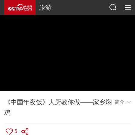
旅游
《中国年夜饭》大厨教你做——家乡焖
简介
鸡
5