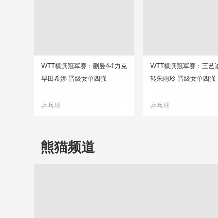
WTT横滨冠军赛：蒯曼4-1力克
WTT横滨冠军赛：王艺迪
早田希娜 晋级女单四强
转朱雨玲 晋级女单四强
乒乓球
乒乓球
熊猫频道