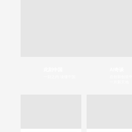
此刻中国
AI奇谈
一刻之内 读懂中国
在创新创造中
一片新天地