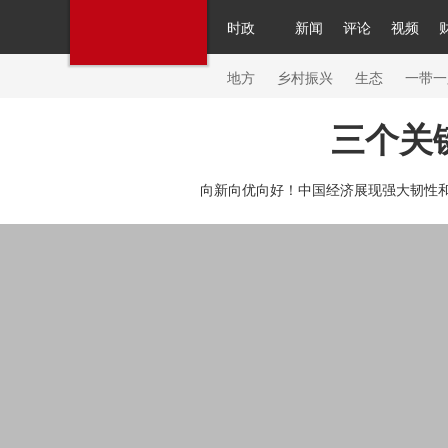
时政
新闻
评论
视频
人民领袖习近平
直播
繁体
片库
海外频道
栏目大全
联播+
iPanda
中国领
节目单
Engl
地方
乡村振兴
生态
一带一
三个关
总台春晚
网络春晚
共产党员网
秧纪录
纪
向新向优向好！中国经济展现强大韧性和
新闻
国内
国际
评论
经济
军事
科技
人民领袖习近平
联播+
热解读
天天学习
习
视频
小央视频
小央直播
直播中国
熊猫频
现场
前线
比划
快看
蓝海中国
新兵请入
体育
直播
竞猜
2026年世界杯
2026年冬奥
VIP会员
CCTV奥林匹克频道
生活体育大会
体