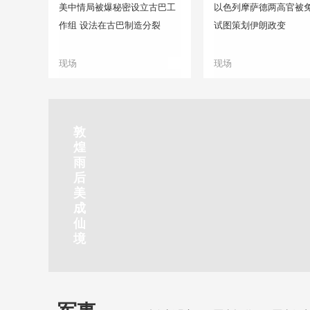
美中情局被爆秘密设立古巴工
以色列摩萨德两高官被免
作组 设法在古巴制造分裂
试图策划伊朗政变
现场
现场
正在直播
敦
吉
南
秦
剑
云
煌
林
京
焦
皇
川
烟
探
雨
市
玄
作
岛
下
雨
古
后
北
武
红
金
梅
齐
北
美
山
湖
石
梦
岭
云
水
成
静赏京娘湖
公
景
峡
海
瀑
山
镇
仙
园
区
湾
布
京娘湖位于邯郸武安市口上村北，常年平均气温19摄氏度，夏
境
温26摄氏度，是避暑休闲佳地。