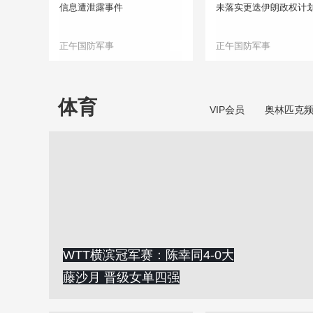
信息遭泄露事件
未落实更迭伊朗政权计
正午国防军事
正午国防军事
体育
VIP会员
奥林匹克
WTT横滨冠军赛：陈幸同4-0大
藤沙月 晋级女单四强