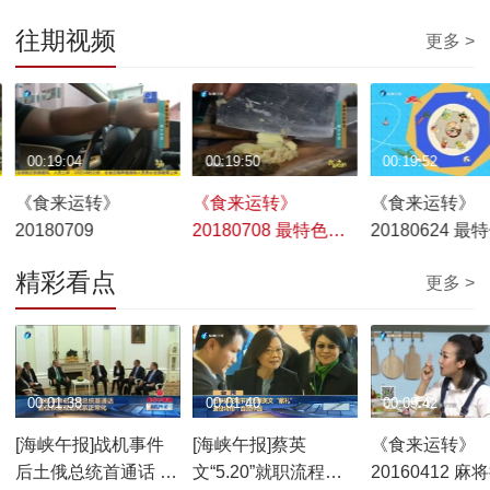
往期视频
更多 >
00:19:04
00:19:50
00:19:52
《食来运转》
《食来运转》
《食来运转》
20180709
20180708 最特色的
20180624 最
美食 周宁土豆
味道 朋友的第
精彩看点
更多 >
00:01:38
00:01:40
00:09:42
[海峡午报]战机事件
[海峡午报]蔡英
《食来运转》
后土俄总统首通话 旨
文“5.20”就职流程公
20160412 麻