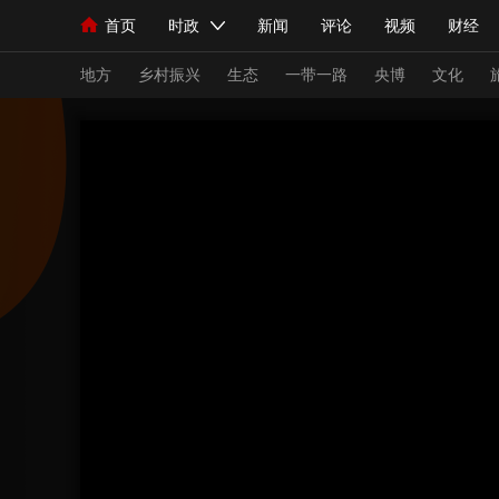
首页
时政
新闻
评论
视频
财经
人民领袖习近平
直播
海外频道
片库
iPanda
栏目大全
联播+
English
中国领导人
节目单
Монгол
听音
央视快评
微视频
习
地方
乡村振兴
生态
一带一路
央博
文化
总台春晚
网络春晚
共产党员网
秧纪录
新闻
国内
国际
评论
经济
军事
人民领袖习近平
联播+
热解读
天天学习
视频
小央视频
小央直播
直播中国
熊猫
现场
前线
比划
快看
蓝海中国
新兵
体育
直播
竞猜
2026年世界杯
2026
VIP会员
CCTV奥林匹克频道
生活体育大会