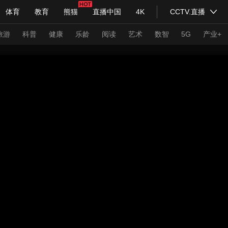
体育
教育
熊猫
直播中国
4K
CCTV.直播
式妙语
主持人
下载央视影音
热解读
天天学习
旅游
科普
健康
乐龄
阅读
艺术
数智
5G
产业+
纪录片网
国家大剧院
大型活动
科技
法治
文娱
人物
公益
图片
习式妙语
央视快评
央视网评
光华锐评
锋面
频道
VR/AR
4K专区
全景新闻
请入列
人生第一次
人生第二次
年冬奥会
CBA
NBA
中超
国足
国际足球
网球
综
体育江湖
文化体育
冰雪道路
足球道路