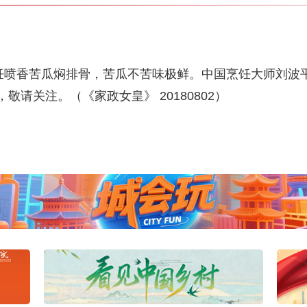
喷香苦瓜焖排骨，苦瓜不苦味极鲜。中国烹饪大师刘波
请关注。（《家政女皇》 20180802）