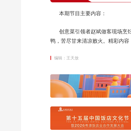
本期节目主要内容：
创意菜引领者赵斌做客现场烹饪
鸭，苦尽甘来清凉败火。精彩内容，敬
编辑：王天放