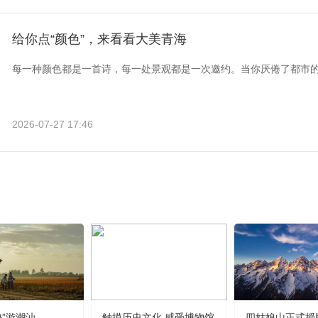
给你点“颜色”，来看看大美青海
每一种颜色都是一首诗，每一处景观都是一次邀约。当你厌倦了都市
2026-07-27 17:46
嬷”游潮汕
触摸历史文化 感受博物馆
四姑娘山正式授