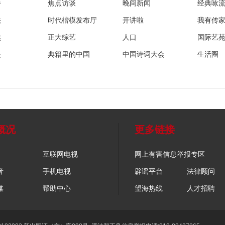
播
焦点访谈
晚间新闻
经典咏
法
时代楷模发布厅
开讲啦
我有传
然
正大综艺
人口
国际艺
眼
典籍里的中国
中国诗词大会
生活圈
概况
更多链接
互联网电视
网上有害信息举报专区
音
手机电视
辟谣平台
法律顾问
媒
帮助中心
望海热线
人才招聘