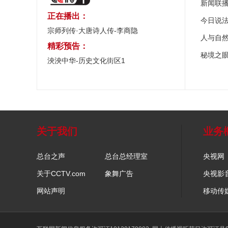
新闻联
正在播出：
今日说
宗师列传·大唐诗人传-李商隐
人与自
精彩预告：
秘境之
泱泱中华-历史文化街区1
关于我们
业务
总台之声
总台总经理室
央视网
关于CCTV.com
象舞广告
央视影
网站声明
移动传