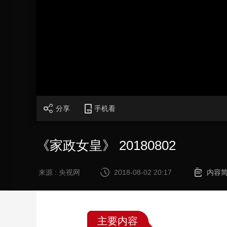
财经
教育
乡村振兴
生态环境
一带一路
大国智造
大国展会
大国保险
云顶对话
CCTV.节目官网
直播
节目单
栏目
片库
分享
手机看
《家政女皇》 20180802
来源 : 央视网
2018-08-02 20:17
内容
主要内容