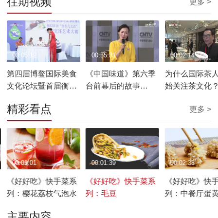
往期视频
更多 >
00:05:12
00:55:31
00:02:14
第四届博鳌国际美食
《中国味道》第六季
为什么国际茶
文化论坛暨首届衡阳
台前幕后的故事
始关注茶文化
茶油博鳌论坛开幕
20190330
精彩看点
更多 >
00:01:01
00:01:39
00:02:38
《好好吃》快手菜系
《好好吃》快手菜系
《好好吃》快
列：樱花荔枝气泡水
列：毛豆
列：中餐厅蛋
丸子
主要内容