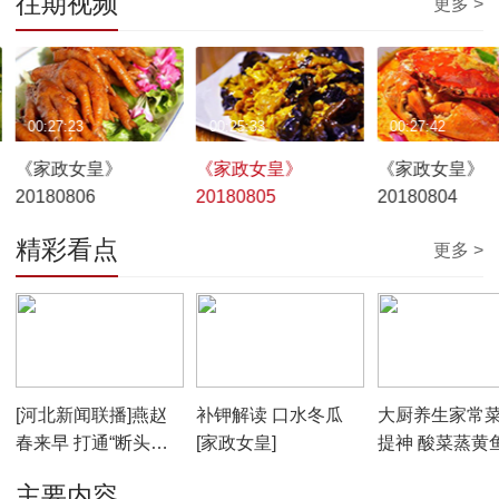
往期视频
更多 >
00:27:23
00:25:33
00:27:42
《家政女皇》
《家政女皇》
《家政女皇》
20180806
20180805
20180804
精彩看点
更多 >
00:01:56
00:05:56
00:05:31
[河北新闻联播]燕赵
补钾解读 口水冬瓜
大厨养生家常菜
春来早 打通“断头路”
[家政女皇]
提神 酸菜蒸黄鱼
拓宽“瓶颈路”进一步
政女皇]
主要内容
推进京津冀互联互通