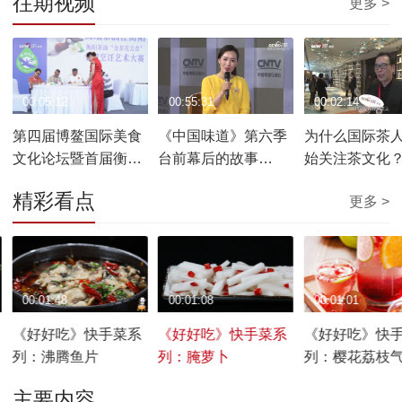
往期视频
更多 >
00:05:12
00:55:31
00:02:14
第四届博鳌国际美食
《中国味道》第六季
为什么国际茶
文化论坛暨首届衡阳
台前幕后的故事
始关注茶文化
茶油博鳌论坛开幕
20190330
精彩看点
更多 >
00:01:48
00:01:08
00:01:01
《好好吃》快手菜系
《好好吃》快手菜系
《好好吃》快
列：沸腾鱼片
列：腌萝卜
列：樱花荔枝
主要内容