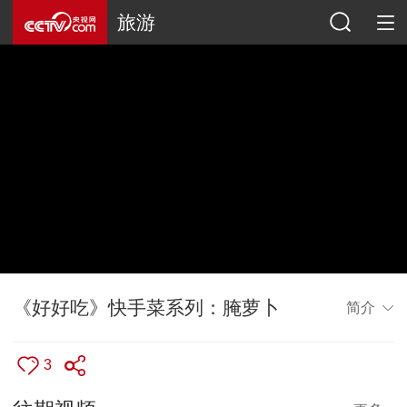
旅游
《好好吃》快手菜系列：腌萝卜
简介
3