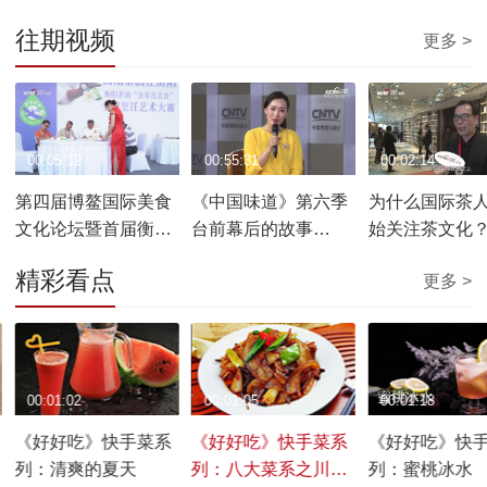
往期视频
更多 >
00:05:12
00:55:31
00:02:14
第四届博鳌国际美食
《中国味道》第六季
为什么国际茶
文化论坛暨首届衡阳
台前幕后的故事
始关注茶文化
茶油博鳌论坛开幕
20190330
精彩看点
更多 >
00:01:02
00:01:05
00:01:18
《好好吃》快手菜系
《好好吃》快手菜系
《好好吃》快
列：清爽的夏天
列：八大菜系之川菜
列：蜜桃冰水