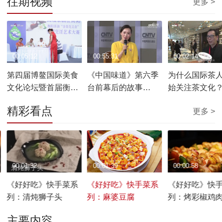
往期视频
更多 >
00:05:12
00:55:31
00:02:14
第四届博鳌国际美食
《中国味道》第六季
为什么国际茶
文化论坛暨首届衡阳
台前幕后的故事
始关注茶文化
茶油博鳌论坛开幕
20190330
精彩看点
更多 >
00:01:32
00:01:39
00:00:58
《好好吃》快手菜系
《好好吃》快手菜系
《好好吃》快
列：清炖狮子头
列：麻婆豆腐
列：烤彩椒鸡
主要内容