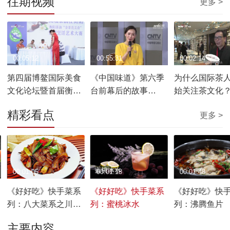
往期视频
更多 >
00:05:12
00:55:31
00:02:14
第四届博鳌国际美食
《中国味道》第六季
为什么国际茶
文化论坛暨首届衡阳
台前幕后的故事
始关注茶文化
茶油博鳌论坛开幕
20190330
精彩看点
更多 >
00:01:05
00:01:18
00:01:48
《好好吃》快手菜系
《好好吃》快手菜系
《好好吃》快
列：八大菜系之川菜
列：蜜桃冰水
列：沸腾鱼片
回锅肉
主要内容