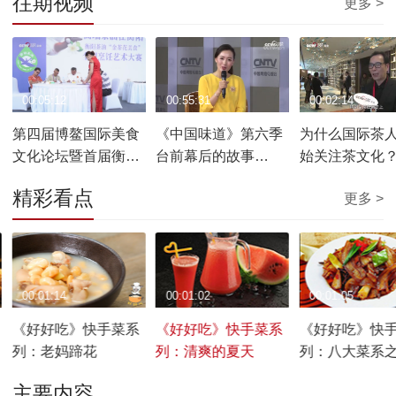
往期视频
更多 >
00:05:12
00:55:31
00:02:14
第四届博鳌国际美食
《中国味道》第六季
为什么国际茶
文化论坛暨首届衡阳
台前幕后的故事
始关注茶文化
茶油博鳌论坛开幕
20190330
精彩看点
更多 >
00:01:14
00:01:02
00:01:05
《好好吃》快手菜系
《好好吃》快手菜系
《好好吃》快
列：老妈蹄花
列：清爽的夏天
列：八大菜系
回锅肉
主要内容