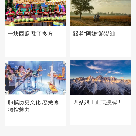
一块西瓜 甜了多方
跟着“阿嬷”游潮汕
四姑娘山正式授牌！
触摸历史文化 感受博
物馆魅力