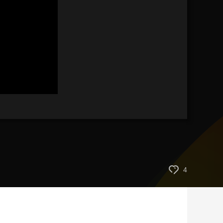
艺术
汽车
数智
5G
产业+
时尚
天气
才艺
网展
央央好物
4