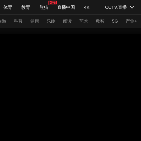
体育
教育
熊猫
直播中国
4K
CCTV.直播
式妙语
主持人
下载央视影音
热解读
天天学习
旅游
科普
健康
乐龄
阅读
艺术
数智
5G
产业+
纪录片网
国家大剧院
大型活动
科技
法治
文娱
人物
公益
图片
习式妙语
央视快评
央视网评
光华锐评
锋面
频道
VR/AR
4K专区
全景新闻
请入列
人生第一次
人生第二次
年冬奥会
CBA
NBA
中超
国足
国际足球
网球
综
体育江湖
文化体育
冰雪道路
足球道路