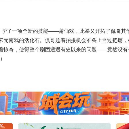
学了一项全新的技能——莆仙戏，此举又开拓了侃哥其
宋元南戏的活化石。侃哥趁着拍摄机会准备上台过把瘾，
骼惊奇，使得整个剧团遭遇有史以来的问题——竟然没有
篇）