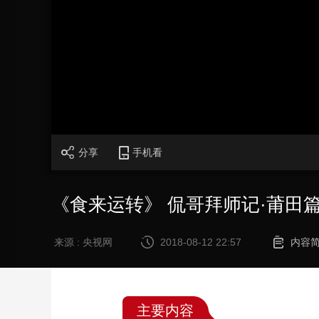
财经
教育
乡村振兴
生态环境
一带一路
大国智造
大国展会
大国保险
云顶对话
CCTV.节目官网
直播
节目单
栏目
片库
分享
手机看
《食来运转》 侃哥拜师记·莆田篇 2
来源 : 央视网
2018-08-12 22:57
内容
主要内容