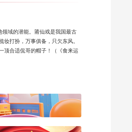
他领域的潜能。莆仙戏是我国最古
梳妆打扮，万事俱备，只欠东风。
一顶合适侃哥的帽子！（《食来运