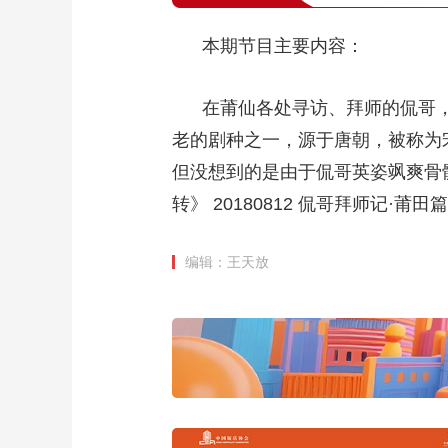
本期节目主要内容：
在莆仙各处寻访、拜师的侃哥，
老的剧种之一，源于唐朝，被称为
但没想到的是由于侃哥英姿飒爽骨
转》 20180812 侃哥拜师记·莆田
编辑：王天放