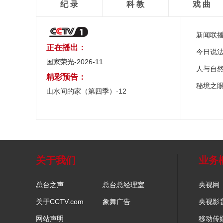
纪 录
科 教
戏 曲
新闻联
正在播出：
今日说
国家荣光-2026-11
人与自
精彩预告：
秘境之
山水间的家（第四季）-12
关于我们
业务
总台之声
总台总经理室
央视网
关于CCTV.com
象舞广告
央视影
网站声明
移动传