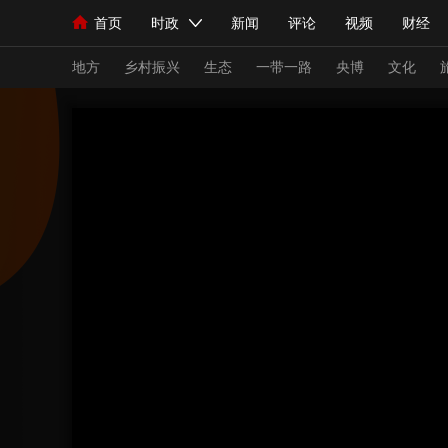
首页
时政
新闻
评论
视频
财经
人民领袖习近平
直播
海外频道
片库
iPanda
栏目大全
联播+
English
中国领导人
节目单
Монгол
听音
央视快评
微视频
习
地方
乡村振兴
生态
一带一路
央博
文化
总台春晚
网络春晚
共产党员网
秧纪录
新闻
国内
国际
评论
经济
军事
人民领袖习近平
联播+
热解读
天天学习
视频
小央视频
小央直播
直播中国
熊猫
现场
前线
比划
快看
蓝海中国
新兵
体育
直播
竞猜
2026年世界杯
2026
VIP会员
CCTV奥林匹克频道
生活体育大会