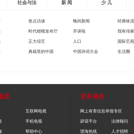
社会与法
新 闻
少 儿
播
焦点访谈
晚间新闻
经典咏
法
时代楷模发布厅
开讲啦
我有传
然
正大综艺
人口
国际艺
眼
典籍里的中国
中国诗词大会
生活圈
概况
更多链接
互联网电视
网上有害信息举报专区
音
手机电视
辟谣平台
法律顾问
媒
帮助中心
望海热线
人才招聘