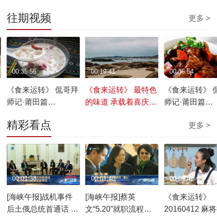
往期视频
更多 >
00:35:56
00:19:41
00:36:54
《食来运转》 侃哥拜
《食来运转》 最特色
《食来运转》 
师记·莆田篇
的味道 承载着喜庆的
师记·莆田篇
20180812
红团 20180812
20180805
精彩看点
更多 >
00:01:38
00:01:40
00:09:42
[海峡午报]战机事件
[海峡午报]蔡英
《食来运转》
后土俄总统首通话 旨
文“5.20”就职流程公
20160412 麻