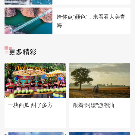
给你点“颜色”，来看看大美青
海
更多精彩
一块西瓜 甜了多方
跟着“阿嬷”游潮汕