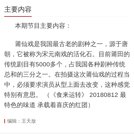
在恢复双边关系正常
开 31分钟演说尚是机
面
主要内容
化
密
本期节目主要内容：
莆仙戏是我国最古老的剧种之一，源于唐
朝，它被称为宋元南戏的活化石。目前莆田的
传统剧目有5000多个，占我国各种剧种传统
总和的三分之一。在拍摄这次莆仙戏的过程当
中，必须要求演员从型上面去改变，这种感觉
特别有意思。 （《食来运转》 20180812 最
特色的味道 承载着喜庆的红团）
编辑：王天放