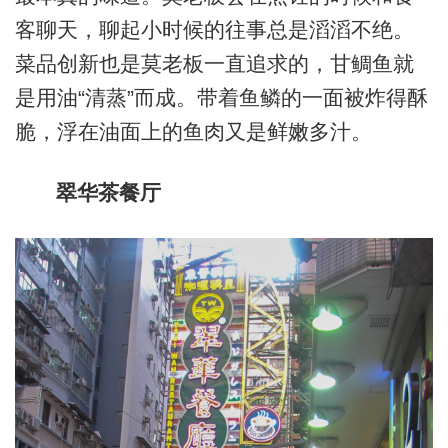
客聊天，聊起小时候的往事总是滔滔不绝。
菜品创新也是莫老板一直追求的，甘鲷鱼就
是用油“清蒸”而成。带着鱼鳞的一面被炸得酥
脆，浮在油面上的鱼肉又是鲜嫩多汁。
翠华茶餐厅