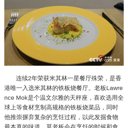
连续2年荣获米其林一星餐厅殊荣，是香
港唯一入选米其林的铁板烧餐厅。老板Lawre
nce Mok是个温文尔雅的天秤座，喜欢选用全
球上等食材烹制高规格的铁板烧菜品，同时
他推崇摒弃复杂的烹饪过程，以此发掘食物
最本真的味道。莫老板会在烹饪的时候和食