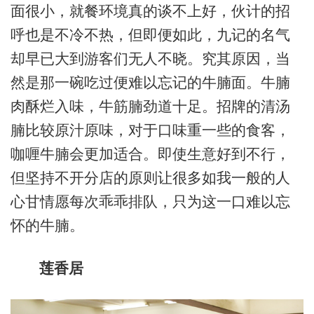
面很小，就餐环境真的谈不上好，伙计的招
呼也是不冷不热，但即便如此，九记的名气
却早已大到游客们无人不晓。究其原因，当
然是那一碗吃过便难以忘记的牛腩面。牛腩
肉酥烂入味，牛筋腩劲道十足。招牌的清汤
腩比较原汁原味，对于口味重一些的食客，
咖喱牛腩会更加适合。即使生意好到不行，
但坚持不开分店的原则让很多如我一般的人
心甘情愿每次乖乖排队，只为这一口难以忘
怀的牛腩。
莲香居