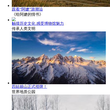
跟着“阿嬷”游潮汕
《给阿嬷的情书》
触摸历史文化 感受博物馆魅力
传承人类文明
四姑娘山正式授牌！
世界地质公园