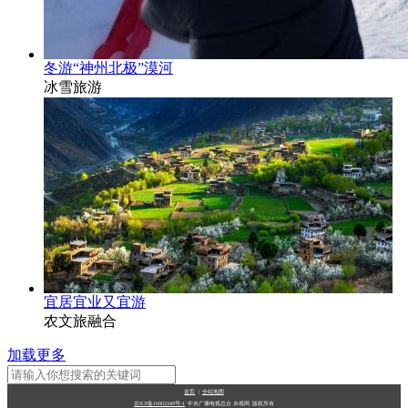
冬游“神州北极”漠河
冰雪旅游
宜居宜业又宜游
农文旅融合
加载更多
首页
|
全站地图
京ICP备10003349号-1
中央广播电视总台
央视网
版权所有