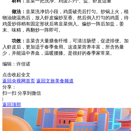
材料：
韭菜一把洗净、鸡蛋2-3个、盐、虾皮适量
财经
教育
乡村振兴
生态环境
一带一路
央博
做法：
韭菜洗净切小段，鸡蛋破壳后打匀。炒锅上火，植
物油烧温热后，放入虾皮煸炒至香。然后倒入打匀的鸡蛋，待
大国智造
大国展会
大国保险
云顶对话
云起
超
鸡蛋炒得稍有固定形状后将韭菜倒入。煸炒一阵后加盐，姜
末、味精，再翻炒一阵即可。
功效：
韭菜含大量膳食纤维，可清洁肠壁，促进排便。加
入虾皮后，更加适于春季食用。这道菜营养丰富，所含热量
少，并能温中养血，温暖腰膝。是很好的春季家常菜。
CCTV.节目官网
直播
节目单
栏目
片库
热播榜
编辑：许佳诺
点击收起全文
返回央视网首页
返回文旅美食频道
分享：
扫一扫 分享到微信
|
返回顶部