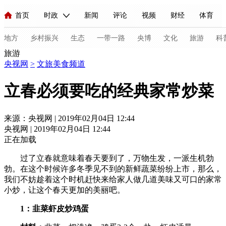
首页
时政
新闻
评论
视频
财经
体育
人民领袖习近平
直播
海外频道
片库
iPanda
栏目大全
联播+
English
中国领导人
节目单
Монгол
听音
央视快评
微视频
习式妙语
主持人
地方
乡村振兴
生态
一带一路
央博
文化
旅游
科
旅游
央视网
>
文旅美食频道
总台春晚
网络春晚
共产党员网
秧纪录
纪录片网
立春必须要吃的经典家常炒菜
新闻
国内
国际
评论
经济
军事
科技
法
来源：央视网 | 2019年02月04日 12:44
央视网 | 2019年02月04日 12:44
人民领袖习近平
联播+
热解读
天天学习
习式妙语
正在加载
视频
小央视频
小央直播
直播中国
熊猫频道
V
过了立春就意味着春天要到了，万物生发，一派生机勃
勃。在这个时候许多冬季见不到的新鲜蔬菜纷纷上市，那么，
现场
前线
比划
快看
蓝海中国
新兵请入列
我们不妨趁着这个时机赶快来给家人做几道美味又可口的家常
小炒，让这个春天更加的美丽吧。
体育
直播
竞猜
2026年世界杯
2026年冬奥会
C
1
：韭菜虾皮炒鸡蛋
VIP会员
CCTV奥林匹克频道
生活体育大会
体育江湖