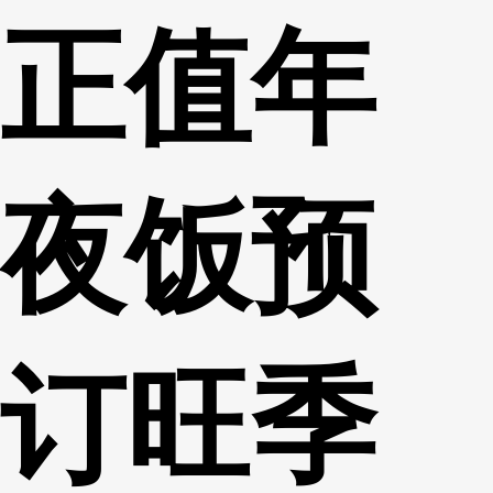
正值年
财经
教育
乡村振兴
生态环境
一带一路
央博
大国智造
大国展会
大国保险
云顶对话
云起
超
夜饭预
CCTV.节目官网
直播
节目单
栏目
片库
热播榜
订旺季