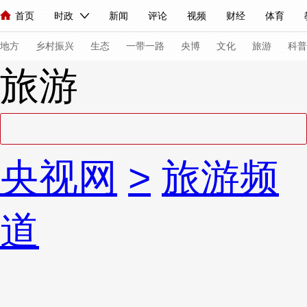
首页
时政
新闻
评论
视频
财经
体育
人民领袖习近平
直播
海外频道
片库
iPanda
栏目大全
联播+
English
中国领导人
节目单
Монгол
听音
央视快评
微视频
习式妙语
主持人
下
地方
乡村振兴
生态
一带一路
央博
文化
旅游
科普
旅游
总台春晚
网络春晚
共产党员网
秧纪录
纪录片网
新闻
国内
国际
评论
经济
军事
科技
法
央视网
>
旅游频
人民领袖习近平
联播+
热解读
天天学习
习式妙语
视频
小央视频
小央直播
直播中国
熊猫频道
V
道
现场
前线
比划
快看
蓝海中国
新兵请入列
体育
直播
竞猜
2026年世界杯
2026年冬奥会
VIP会员
CCTV奥林匹克频道
生活体育大会
体育江湖